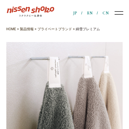
JP
EN
CN
HOME
>
製品情報
>
プライベートブランド
>
綿雪プレミアム