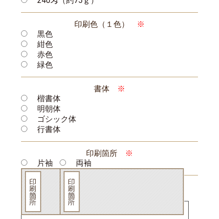
240匁（約75ｇ）
印刷色（１色）
※
黒色
紺色
赤色
緑色
書体
※
楷書体
明朝体
ゴシック体
行書体
印刷箇所
※
片袖
両袖
名入れする文字を記入してください
（片袖の場合）