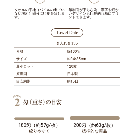
タオルの平地（パイルの出てい
印刷面が平らな為、漢字や細か
ない場所）部分に印刷を致しま
いデザインも比較的容易にプリ
す。
ントできます。
Towel Date
名入れタオル
綿100%
約34×85cm
120枚
日本製
約15日
180匁（約57g/枚）
200匁（約63g/枚）
絞りやすく
標準的な商品