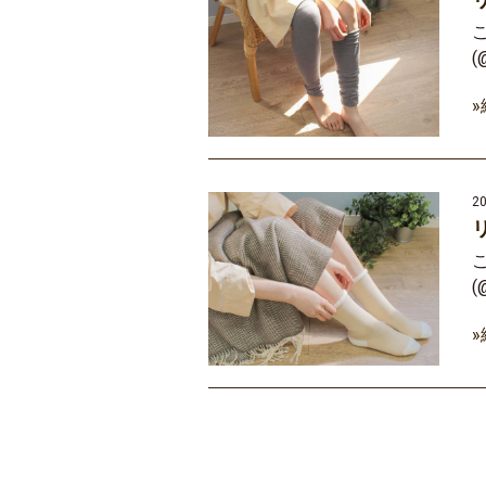
こ
(
20
こ
(