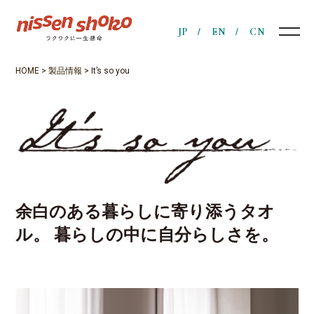
JP
EN
CN
HOME
>
製品情報
>
It’s so you
余白のある暮らしに寄り添うタオ
ル。
暮らしの中に自分らしさを。