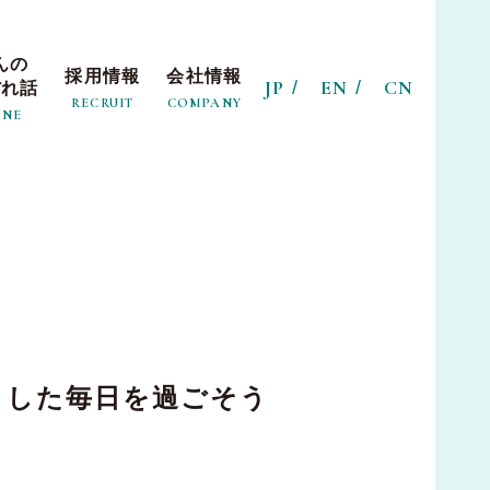
んの
採用情報
会社情報
JP
EN
CN
ぼれ話
RECRUIT
COMPANY
INE
とした
毎日を過ごそう