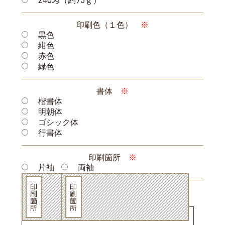
240匁（約75ｇ）
印刷色（１色）
※
黒色
紺色
赤色
緑色
書体
※
楷書体
明朝体
ゴシック体
行書体
印刷箇所
※
片袖
両袖
名入れする文字を記入してください
（片袖の場合）