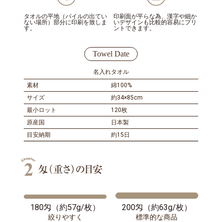
タオルの平地（パイルの出てい
印刷面が平らな為、漢字や細か
ない場所）部分に印刷を致しま
いデザインも比較的容易にプリ
す。
ントできます。
Towel Date
名入れタオル
綿100%
約34×85cm
120枚
日本製
約15日
180匁（約57g/枚）
200匁（約63g/枚）
絞りやすく
標準的な商品