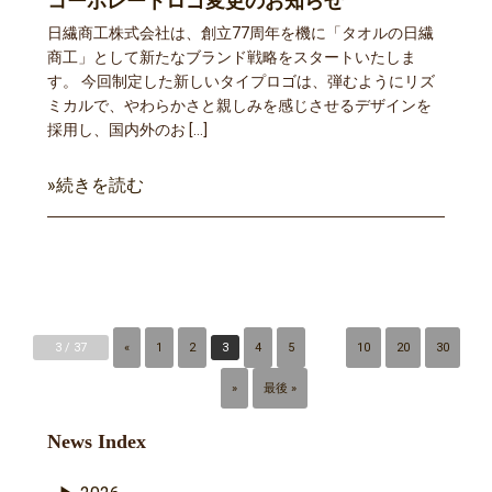
コーポレートロゴ変更のお知らせ
日繊商工株式会社は、創立77周年を機に「タオルの日繊
商工」として新たなブランド戦略をスタートいたしま
す。 今回制定した新しいタイプロゴは、弾むようにリズ
ミカルで、やわらかさと親しみを感じさせるデザインを
採用し、国内外のお […]
»続きを読む
3 / 37
«
1
2
3
4
5
...
10
20
30
...
»
最後 »
News Index