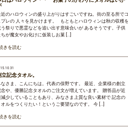
が
最近のハロウィンの盛り上がりはすごいですね。街の至る所で
スプレの 人々を見かけます。 もともとハロウィンは秋の収穫
祝う祭りで悪霊などを追い出す意味合いが あるそうです。子供
たちが魔女やお化けに仮装しお菓 […]
»続きを読む
15.10.31
創立記念タオル。
みなさま、こんにちは。代表の俣野です。 最近、企業様の創立
記念や、優勝記念タオルのご注文が増えています。 贈答品が近
頃減少していることもあり、みなさま上質な良い素材で 記念の
タオルをつくりたい！というご要望なのです。 今 […]
»続きを読む